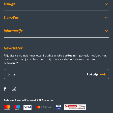
Usluge
LivnoBus
Informacije
Newsletter
Prijavite se na naš newsletter i budite u toku s aktuelnim ponudama, izletima,
novim destinacijama te super akcijama za vaše buduće nezaboravno
putovanje!
Pošalji
Safe and Secured Payment. SSL Encrypted