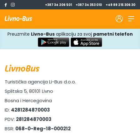
+387 34 206 501
+387 34 353 010
+49 89 215 306 30
Preuzmite
Livno-Bus
aplikaciju za svoj
pametni telefon
LivnoBus
Turistička agencija Li-Bus d.o.o.
Splitska 5, 80101 Livno
Bosna i Hercegovina
ID:
4281284870003
PDV:
281284870003
BSR:
068-0-Reg-18-000212