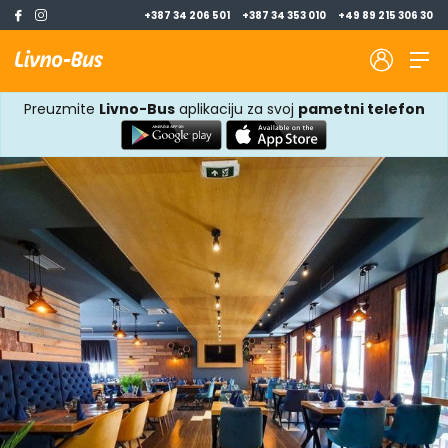
+387 34 206 501
+387 34 353 010
+49 89 215 306 30
Preuzmite
Livno-Bus
aplikaciju za svoj
pametni telefon