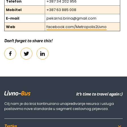
Telefon
+387 34 202 956
Mobitel
+387 63 885 008
E-mail
pekarna.brina@gmail.com
Web
facebook.com/Metropolis2Livno
Don’t forget to share this!
It’s time to travel again :)
Cilj nam je da kroz kontinuirano unapređivanje resursa i usluga
postavimo nove standarde u segment cestovnog prijevoza.
Tvrtka