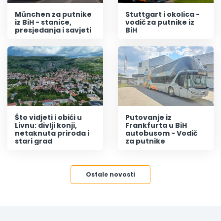
München za putnike
Stuttgart i okolica -
iz BiH - stanice,
vodič za putnike iz
presjedanja i savjeti
BiH
Što vidjeti i obići u
Putovanje iz
Livnu: divlji konji,
Frankfurta u BiH
netaknuta priroda i
autobusom - Vodič
stari grad
za putnike
Ostale novosti