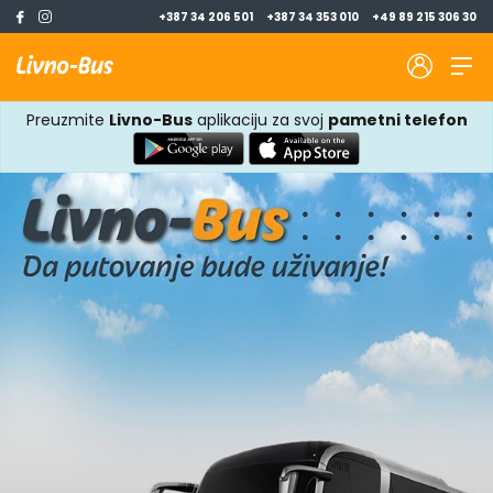
+387 34 206 501
+387 34 353 010
+49 89 215 306 30
Preuzmite
Livno-Bus
aplikaciju za svoj
pametni telefon