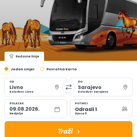
Redovne linije
Jedan smjer
Povratna karta
Departure
Arrival
OD
DO
Kolodvor Livno
Kolodvor Sarajevo
Travel date
POLAZAK
PUTNICI
Odrasli
1
Nedjelja
Djeca
0
Traži