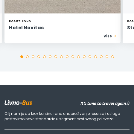
POSJETI LIVNO
POSJ
Hotel Novitas
St
Više
It’s time to travel again :)
Cilj nam je da kroz kontinuirano unapređivanje resursa i usluga
postavimo nove standarde u segment cestovnog prijevoza.