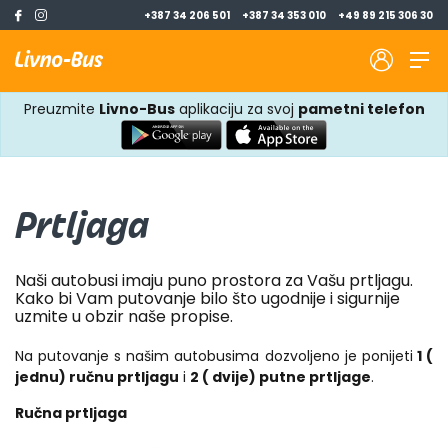
+387 34 206 501
+387 34 353 010
+49 89 215 306 30
Preuzmite
Livno-Bus
aplikaciju za svoj
pametni telefon
Prtljaga
Naši autobusi imaju puno prostora za Vašu prtljagu.
Kako bi Vam putovanje bilo što ugodnije i sigurnije
uzmite u obzir naše propise.
Na putovanje s našim autobusima dozvoljeno je ponijeti
1 (
jednu) ručnu prtljagu
i
2 ( dvije) putne prtljage
.
Ručna prtljaga