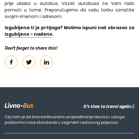
prije ulaska u autobus. Vozač autobusa će Vam rado
pomoći u tome. Preporučujemo da vašu torbu označite
svojim imenom i adresom.
Izgubljena ti je prtljaga? Molimo ispuni naš obrazac za
Izgubljeno - nađeno
.
Don’t forget to share this!
It’s time to travel again :)
Cilj nam je da kroz kontinuirano unapređivanje resursa i usluga
postavimo nove standarde u segment cestovnog prijevoza.