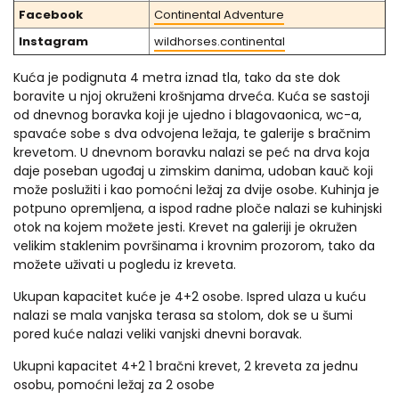
Facebook
Continental Adventure
Instagram
wildhorses.continental
Kuća je podignuta 4 metra iznad tla, tako da ste dok
boravite u njoj okruženi krošnjama drveća. Kuća se sastoji
od dnevnog boravka koji je ujedno i blagovaonica, wc-a,
spavaće sobe s dva odvojena ležaja, te galerije s bračnim
krevetom. U dnevnom boravku nalazi se peć na drva koja
daje poseban ugođaj u zimskim danima, udoban kauč koji
može poslužiti i kao pomoćni ležaj za dvije osobe. Kuhinja je
potpuno opremljena, a ispod radne ploče nalazi se kuhinjski
otok na kojem možete jesti. Krevet na galeriji je okružen
velikim staklenim površinama i krovnim prozorom, tako da
možete uživati ​​u pogledu iz kreveta.
Ukupan kapacitet kuće je 4+2 osobe. Ispred ulaza u kuću
nalazi se mala vanjska terasa sa stolom, dok se u šumi
pored kuće nalazi veliki vanjski dnevni boravak.
Ukupni kapacitet 4+2 1 bračni krevet, 2 kreveta za jednu
osobu, pomoćni ležaj za 2 osobe