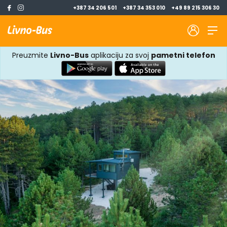
+387 34 206 501
+387 34 353 010
+49 89 215 306 30
Preuzmite
Livno-Bus
aplikaciju za svoj
pametni telefon